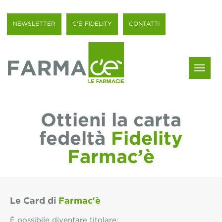
NEWSLETTER
C'È-FIDELITY
CONTATTI
Menu
Ottieni la carta
fedeltà
Fidelity
Farmac’è
Le Card di
Farmac'è
È possibile diventare titolare: